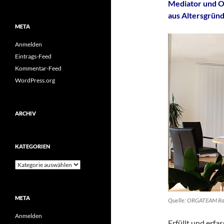
Mediator und Or
aus Altersgrün
META
Anmelden
Eintrags-Feed
Kommentar-Feed
WordPress.org
ARCHIV
KATEGORIEN
Kategorien
META
Quelle: ORGATEAM Ra
Anmelden
Erfüllt und erfa