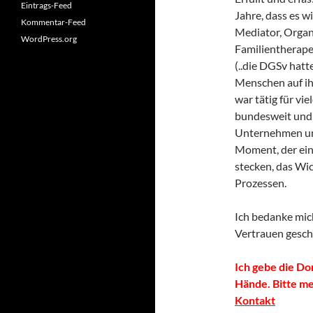
Eintrags-Feed
Jahre, dass es w
Kommentar-Feed
Mediator, Organ
WordPress.org
Familientherape
(..die DGSv hatt
Menschen auf ih
war tätig für vi
bundesweit und 
Unternehmen und
Moment, der ein
stecken, das Wic
Prozessen.
Ich bedanke mich
Vertrauen gesc
Ich gebe die D
Hände. Bitte me
Kontakt